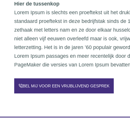
Hier de tussenkop
Lorem Ipsum is slechts een proeftekst uit het druk
standaard proeftekst in deze bedrijfstak sinds d
zethaak met letters nam en ze door elkaar hussel
niet alleen vijf eeuwen overleefd maar is ook, vr
letterzetting. Het is in de jaren ’60 populair gewo
Lorem Ipsum passages en meer recentelijk door d
PageMaker die versies van Lorem Ipsum bevatten
BEL MIJ VOOR EEN VRIJBLIJVEND GESPREK